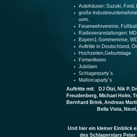
Autohäuser: Suzuki, Ford
große Industrieunterne
uvm.
Feuerwehrvereine, Fußball
Radioveranstaltungen: MD
Bayern1-Sommerreise, WD
Auftritte in Deutschland, Ös
Hochzeiten,Geburtstage
Firmenfeiern
Jubiläen
Schlagerparty`s
Mallorcaparty`s
Auftritte mit: DJ Ötzi, Nik P, Dr
Freudenberg,
Michael Holm, T
Bernhard Brink, Andreas Marti
Bella Vista,
Nicol,
Und hier ein kleiner Einblick e
des Schlagerstars Peter 