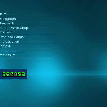
HOME
Discographi
Über mich
Peters Online Shop
Programm
download Songs
Impressionen
Kontakt
Referenzen
Impressum